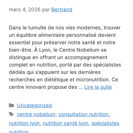
mars 4, 2026
par
Bertrand
Dans le tumulte de nos vies modernes, trouver
un équilibre alimentaire personnalisé devient
essentiel pour préserver notre santé et notre
bien-être. À Lyon, le Centre Nobelium se
distingue en offrant un accompagnement
complet en nutrition, porté par des spécialistes
dédiés qui s’appuient sur les dernières
recherches en diététique et micronutrition. Ce
centre innovant propose des …
Lire la suite
Catégories
Uncategorized
Étiquettes
centre nobelium
,
consultation nutrition
,
nutrition lyon
,
nutrition santé lyon
,
spécialistes
nutrition